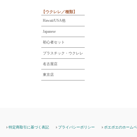
【ウクレレ／種類】
Hawaii/USA他
Japanese
初心者セット
プラスチック・ウクレレ
名古屋店
東京店
特定商取引に基づく表記
プライバシーポリシー
ポエポエのホームペ