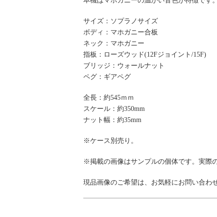
本機はマホガニーの温かい音色が特徴です
サイズ：ソプラノサイズ
ボディ：マホガニー合板
ネック：マホガニー
指板：ローズウッド(12Fジョイント/15F)
ブリッジ：ウォールナット
ペグ：ギアペグ
全長：約545ｍｍ
スケール：約350mm
ナット幅：約35mm
※ケース別売り。
※掲載の画像はサンプルの個体です。実際
現品画像のご希望は、お気軽にお問い合わ