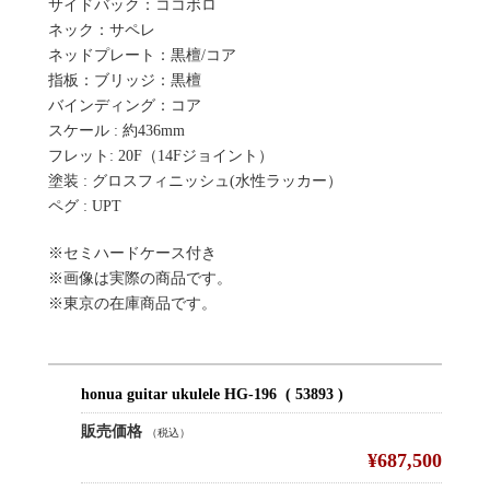
サイドバック：ココボロ
ネック：サペレ
ネッドプレート：黒檀/コア
指板：ブリッジ：黒檀
バインディング：コア
スケール : 約436mm
フレット: 20F（14Fジョイント）
塗装 : グロスフィニッシュ(水性ラッカー）
ペグ : UPT
※セミハードケース付き
※画像は実際の商品です。
※東京の在庫商品です。
honua guitar ukulele HG-196 ( 53893 )
販売価格
（税込）
¥687,500