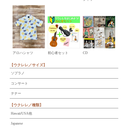
アロハシャツ
初心者セット
CD
【ウクレレ／サイズ】
ソプラノ
コンサート
テナー
【ウクレレ／種類】
Hawaii/USA他
Japanese