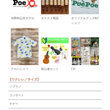
30周年記念モデル
オススメ商品
オリジナルグッズ&T
シャツ
アロハシャツ
初心者セット
CD
【ウクレレ／サイズ】
ソプラノ
コンサート
テナー