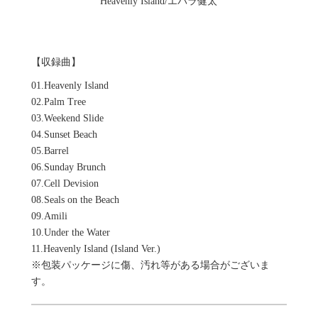
Heavenly Island/エバラ健太
【収録曲】
01.
Heavenly Island
02.
Palm Tree
03.
Weekend Slide
04.
Sunset Beach
05.
Barrel
06.
Sunday Brunch
07.
Cell Devision
08.
Seals on the Beach
09.
Amili
10.
Under the Water
11.
Heavenly Island (Island Ver.)
※包装パッケージに傷、汚れ等がある場合がございま
す。