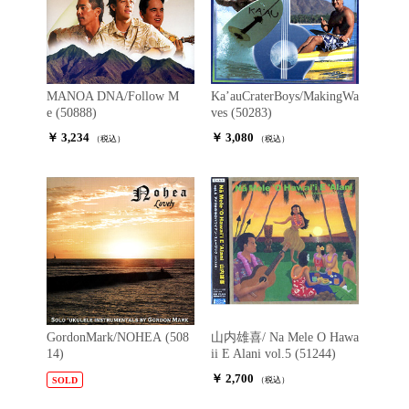
MANOA DNA/Follow M
Ka’auCraterBoys/MakingWa
e (50888)
ves (50283)
￥ 3,234
￥ 3,080
（税込）
（税込）
GordonMark/NOHEA (508
山内雄喜/ Na Mele O Hawa
14)
ii E Alani vol.5 (51244)
￥ 2,700
SOLD
（税込）