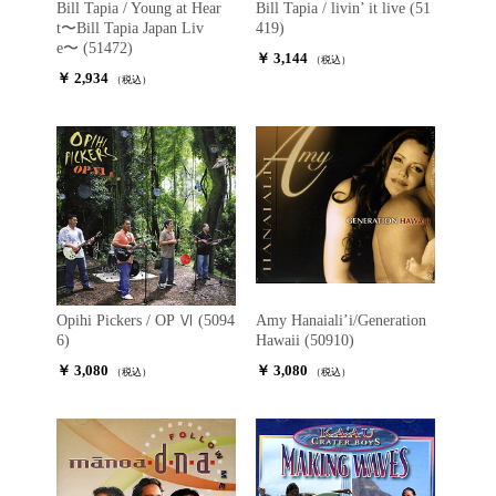
Bill Tapia / Young at Hear
Bill Tapia / livin’ it live (51
t〜Bill Tapia Japan Liv
419)
e〜 (51472)
￥ 3,144
（税込）
￥ 2,934
（税込）
Opihi Pickers / OP Ⅵ (5094
Amy Hanaiali’i/Generation
6)
Hawaii (50910)
￥ 3,080
￥ 3,080
（税込）
（税込）