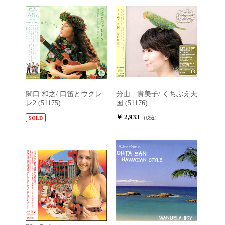
関口 和之/ 口笛とウクレ
分山 貴美子/ くちぶえ天
レ2 (51175)
国 (51176)
￥ 2,933
SOLD
（税込）