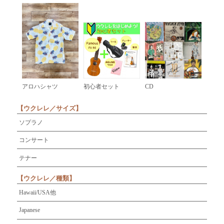
アロハシャツ
初心者セット
CD
【ウクレレ／サイズ】
ソプラノ
コンサート
テナー
【ウクレレ／種類】
Hawaii/USA他
Japanese