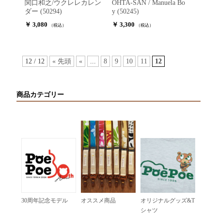
関口和之/ウクレレカレン
OHTA-SAN / Manuela Bo
ダー (50294)
y (50245)
￥ 3,080
￥ 3,300
（税込）
（税込）
12 / 12
« 先頭
«
...
8
9
10
11
12
商品カテゴリー
30周年記念モデル
オススメ商品
オリジナルグッズ&T
シャツ