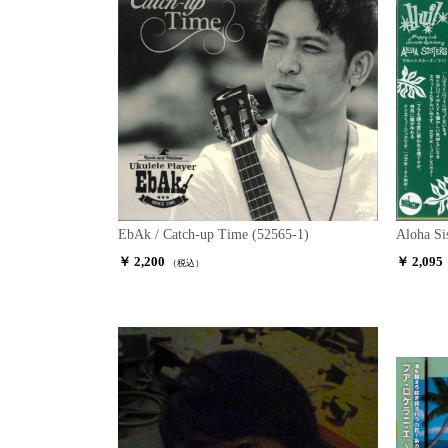
EbAk / Catch-up Time (52565-1)
Aloha Sis
￥ 2,200
￥ 2,095
（税込）