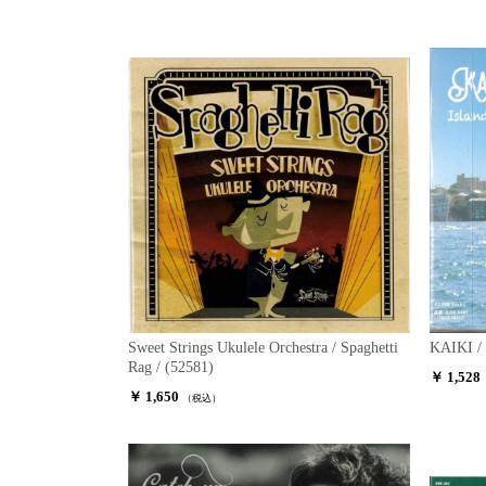
Sweet Strings Ukulele Orchestra / Spaghetti
KAIKI / 
Rag / (52581)
￥ 1,528
￥ 1,650
（税込）