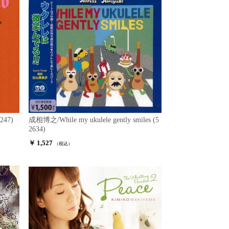
3247)
成相博之/While my ukulele gently smiles (5
2634)
￥ 1,527
（税込）