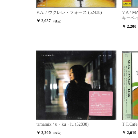
V.A. / ウクレレ・フォース (52438)
V.A 
キーベイビ
￥ 2,037
（税込）
￥ 2,200
tamamix / u・ku・lu (52838)
T.T.Ca
￥ 2,200
￥ 2,619
（税込）