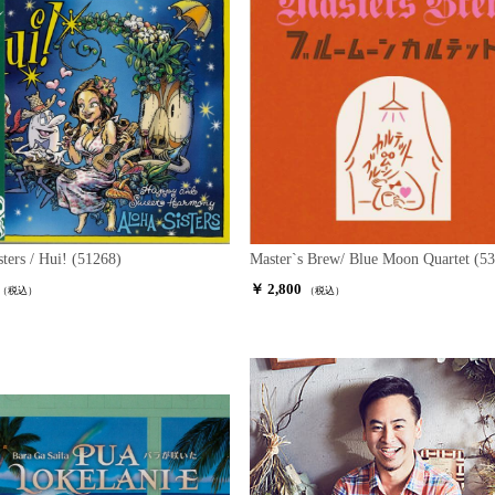
ters / Hui! (51268)
Master`s Brew/ Blue Moon Quartet (5
￥ 2,800
（税込）
（税込）