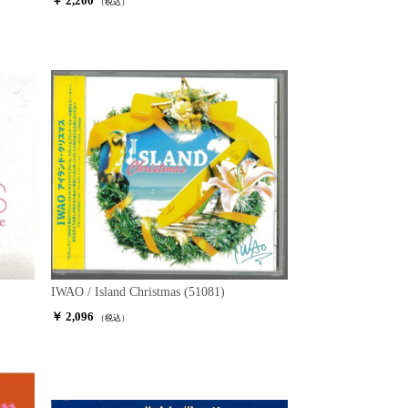
￥ 2,200
（税込）
IWAO / Island Christmas (51081)
￥ 2,096
（税込）