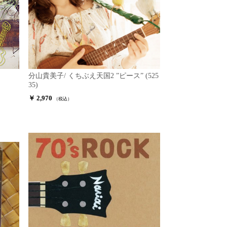
分山貴美子/ くちぶえ天国2 ”ピース” (525
35)
￥ 2,970
（税込）