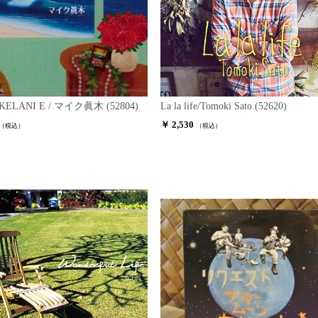
KELANI E / マイク眞木 (52804)
La la life/Tomoki Sato (52620)
￥ 2,530
（税込）
（税込）