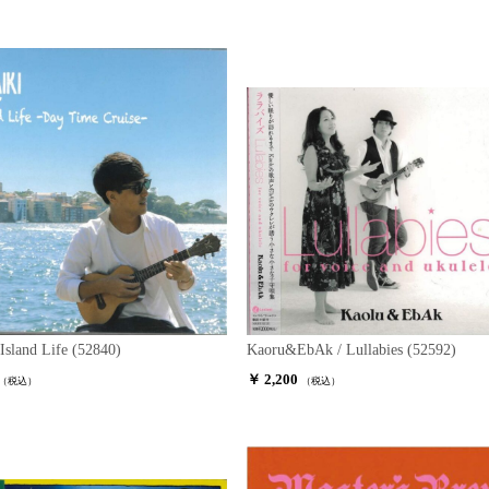
Island Life (52840)
Kaoru&EbAk / Lullabies (52592)
￥ 2,200
（税込）
（税込）