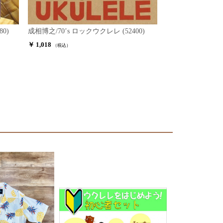
80)
成相博之/70’s ロックウクレレ (52400)
￥ 1,018
（税込）