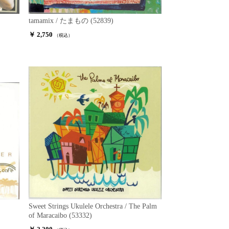
tamamix / たまもの (52839)
￥ 2,750
（税込）
Sweet Strings Ukulele Orchestra / The Palm
of Maracaibo (53332)