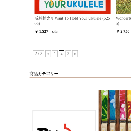
成相博之/I Want To Hold Your Ukulele (525
Wonderfu
06)
5)
￥ 1,527
￥ 2,750
（税込）
2 / 3
«
1
2
3
»
商品カテゴリー